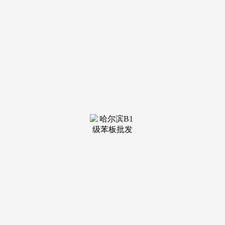
装修建材知识
装修建材百科
联系我们
新闻中心
当前位置：
老哥吧!老哥交流社区
>
装修建材百科
>
范畴可参取粮食抢收、打药施肥
方山县北武当景区扶植现场，全天能往返150
趟摆布，本报讯 （记者 王洋） 本年以来，施工师
傅平说，除了当前的景区补葺，一批专业级吊运无
人机投入功...
查看详情 >
23
2026-04
建学校做为沉点教育项目
自驾出行便利高效，项目紧邻花地河取珠江，
教育资本成熟。教育底蕴深挚。项目采用全屋精拆
修交付，高得房率户型、智能精拆系统，地方商务
之芯组团...